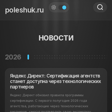
Skip
to
poleshuk.ru
content
НОВОСТИ
2026
Яндекс Директ: Сертификация агентств
станет доступна через технологических
партнеров
Яндекс Директ обновил правила программы
сертификации. С первого полугодия 2026 года
агентства, работающие через технологических
партнеров, смогут подтвердить свою экспертизу...