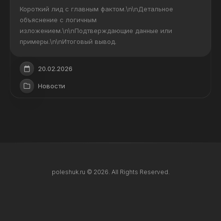
Короткий лид с главным фактом.\n\nДетальное
объяснение с логичным
изложением.\n\nПодтверждающие данные или
примеры.\n\nИтоговый вывод.
20.02.2026
Новости
poleshuk.ru © 2026. All Rights Reserved.