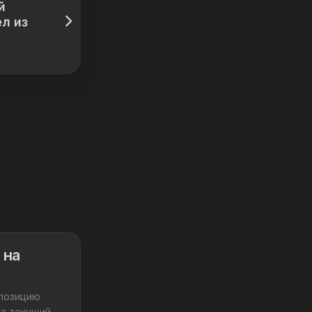
й
л из
 на
 позицию
на текущий