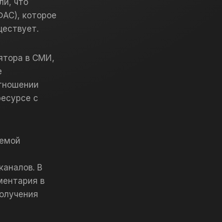
ли, что
АС), которое
ществует.
ятора в СМИ,
е
тношении
есурсе с
уемой
аналов. В
ментария в
получения