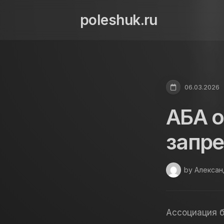
Skip
to
poleshuk.ru
content
06.03.2026
АБА о
запре
by Алекса
Ассоциация б