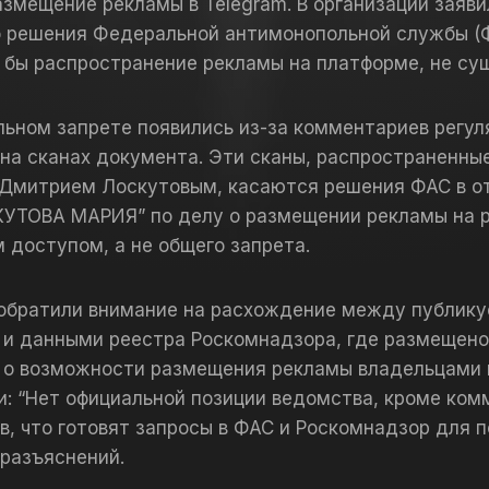
азмещение рекламы в Telegram. В организации заяви
о решения Федеральной антимонопольной службы (Ф
 бы распространение рекламы на платформе, не су
льном запрете появились из-за комментариев регул
на сканах документа. Эти сканы, распространенны
Дмитрием Лоскутовым, касаются решения ФАС в о
КУТОВА МАРИЯ” по делу о размещении рекламы на р
 доступом, а не общего запрета.
 обратили внимание на расхождение между публик
 и данными реестра Роскомнадзора, где размещено
 о возможности размещения рекламы владельцами к
: “Нет официальной позиции ведомства, кроме ком
в, что готовят запросы в ФАС и Роскомнадзор для 
разъяснений.