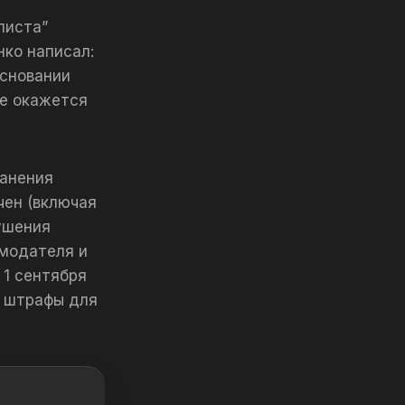
листа”
нко написал:
основании
се окажется
анения
чен (включая
рушения
амодателя и
 1 сентября
а штрафы для