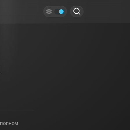
й
 полном