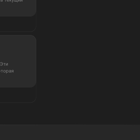
:
 Эти
оторая