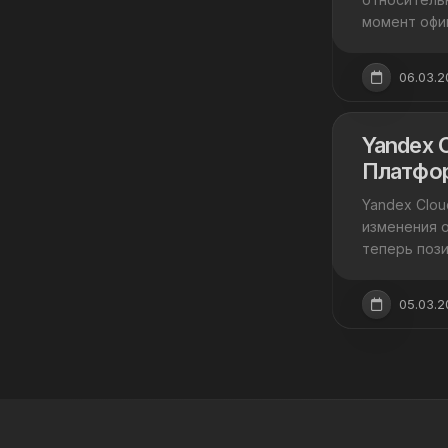
момент офиц
06.03.2
Yandex 
Платфор
Yandex Clou
изменения 
теперь пози
05.03.2