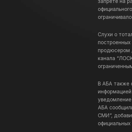
запрете на р
официальног
ограничивало
Слухи о тота
построенных 
продюсером 
канала “ЛОС
ограниченным
В АБА также
информацией
уведомление
АБА сообщили
СМИ”, добави
официальных 