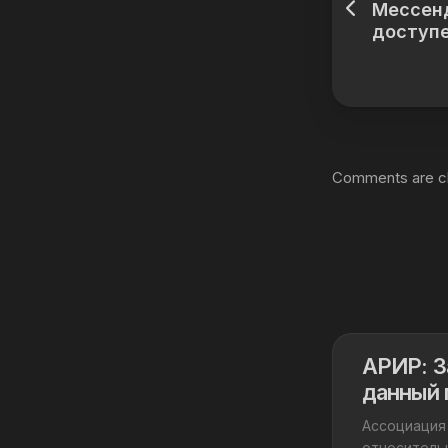
Мессен
доступе
Comments are c
АРИР: З
данный 
Ассоциация
относительн