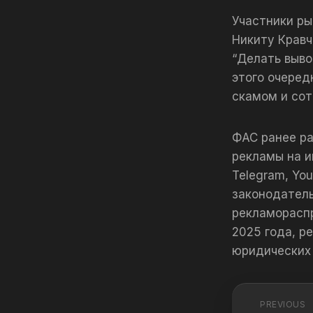
Участники ры
Никиту Кравч
“Делать выво
этого очеред
скамом и сот
ФАС ранее р
рекламы на и
Telegram, Yo
законодатель
рекламораспр
2025 года, р
юридических 
PREVIOUS